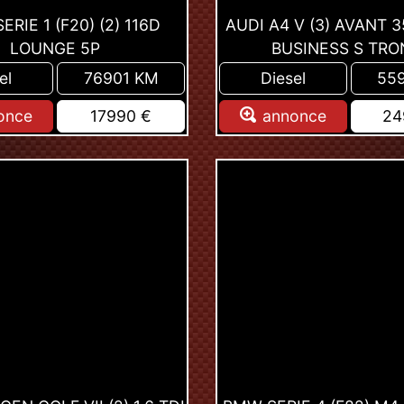
RIE 1 (F20) (2) 116D
AUDI A4 V (3) AVANT 3
LOUNGE 5P
BUSINESS S TRO
el
76901 KM
Diesel
55
once
17990 €
annonce
24