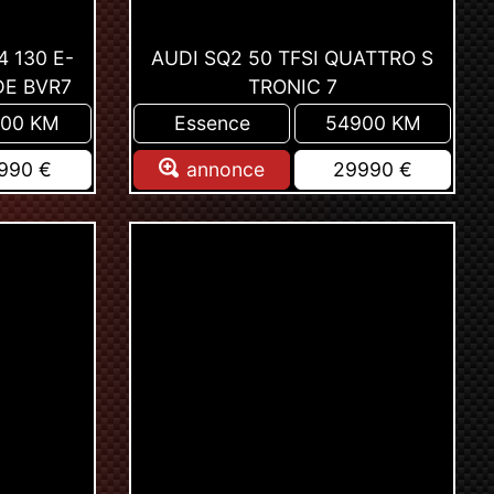
4 130 E-
AUDI SQ2 50 TFSI QUATTRO S
DE BVR7
TRONIC 7
900 KM
Essence
54900 KM
990 €
annonce
29990 €