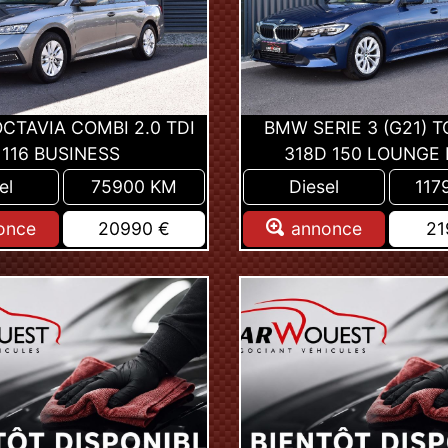
CTAVIA COMBI 2.0 TDI
BMW SERIE 3 (G21) 
116 BUSINESS
318D 150 LOUNGE
el
75900 KM
Diesel
117
once
20990 €
annonce
21