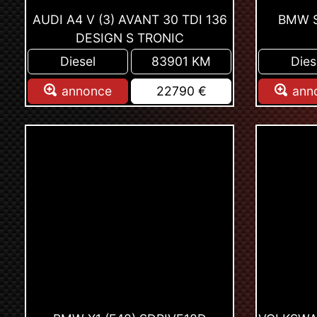
AUDI A4 V (3) AVANT 30 TDI 136
BMW SE
DESIGN S TRONIC
Diesel
83901 KM
Dies
annonce
22790 €
ann