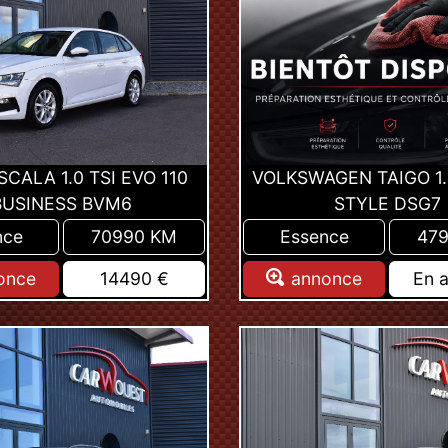
CALA 1.0 TSI EVO 110
VOLKSWAGEN TAIGO 1.0
BUSINESS BVM6
STYLE DSG7
nce
70990 KM
Essence
47
once
14490 €
annonce
En a