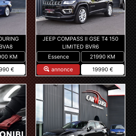
TOURING
JEEP COMPASS II GSE T4 150
 BVA8
LIMITED BVR6
900 KM
Essence
21990 KM
990 €
annonce
19990 €