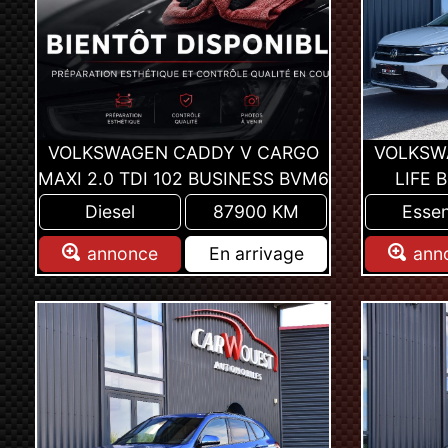
VOLKSWAGEN CADDY V CARGO
VOLKSWA
MAXI 2.0 TDI 102 BUSINESS BVM6
LIFE 
Diesel
87900 KM
Esse
annonce
En arrivage
ann