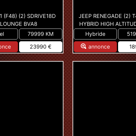
 (F48) (2) SDRIVE18D
JEEP RENEGADE (2) T
LOUNGE BVA8
HYBRID HIGH ALTITU
el
79999 KM
Hybride
51
once
23990 €
annonce
18