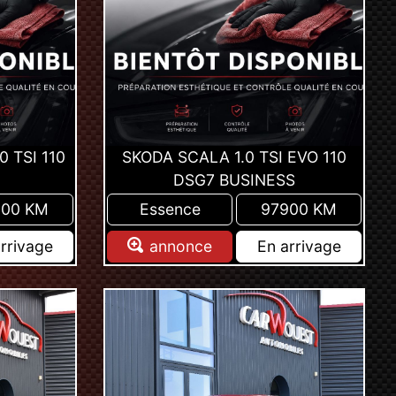
 TSI 110
SKODA SCALA 1.0 TSI EVO 110
DSG7 BUSINESS
900 KM
Essence
97900 KM
rrivage
annonce
En arrivage