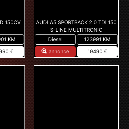
8D 150CV
AUDI A5 SPORTBACK 2.0 TDI 150
S-LINE MULTITRONIC
901 KM
Diesel
123991 KM
990 €
annonce
19490 €