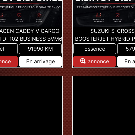
AGEN CADDY V CARGO
SUZUKI S-CROSS 
 TDI 102 BUSINESS BVM6
BOOSTERJET HYBRID P
el
91990 KM
Essence
57
once
En arrivage
annonce
En a