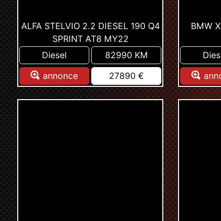
ALFA STELVIO 2.2 DIESEL 190 Q4
BMW X1
SPRINT AT8 MY22
Diesel
82990 KM
Dies
annonce
27890 €
ann