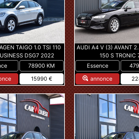
GEN TAIGO 1.0 TSI 110
AUDI A4 V (3) AVANT 2.
BUSINESS DSG7 2022
150 S TRONIC 
nce
78900 KM
Essence
47
once
15990 €
annonce
22