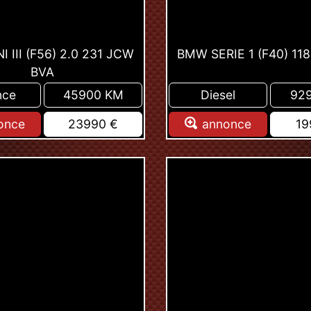
I III (F56) 2.0 231 JCW
BMW SERIE 1 (F40) 11
BVA
nce
45900 KM
Diesel
92
once
23990 €
annonce
19