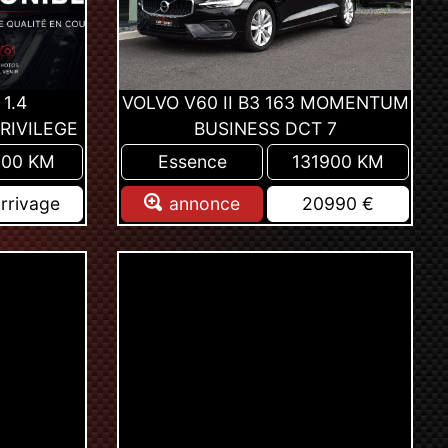
1.4
VOLVO V60 II B3 163 MOMENTUM
RIVILEGE
BUSINESS DCT 7
900 KM
Essence
131900 KM
rrivage
annonce
20990 €