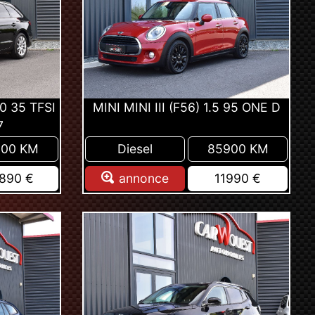
0 35 TFSI
MINI MINI III (F56) 1.5 95 ONE D
7
900 KM
Diesel
85900 KM
890 €
annonce
11990 €