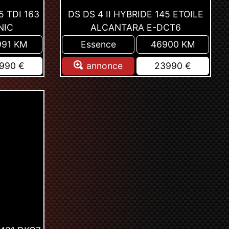
5 TDI 163
DS DS 4 II HYBRIDE 145 ETOILE
NIC
ALCANTARA E-DCT6
991 KM
Essence
46900 KM
990 €
annonce
23990 €